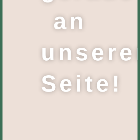
an
unsere
Seite!